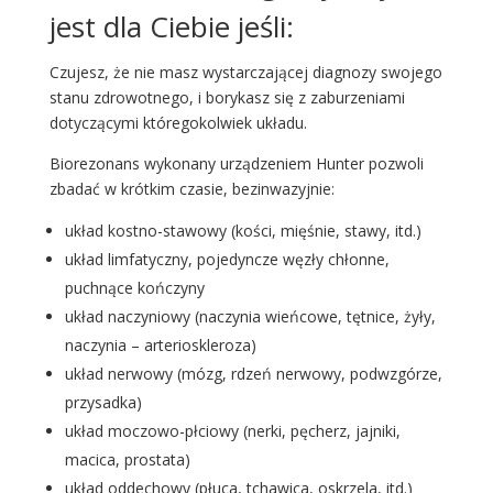
jest dla Ciebie jeśli:
Czujesz, że nie masz wystarczającej diagnozy swojego
stanu zdrowotnego, i borykasz się z zaburzeniami
dotyczącymi któregokolwiek układu.
Biorezonans wykonany urządzeniem Hunter pozwoli
zbadać w krótkim czasie, bezinwazyjnie:
układ kostno-stawowy (kości, mięśnie, stawy, itd.)
układ limfatyczny, pojedyncze węzły chłonne,
puchnące kończyny
układ naczyniowy (naczynia wieńcowe, tętnice, żyły,
naczynia – arterioskleroza)
układ nerwowy (mózg, rdzeń nerwowy, podwzgórze,
przysadka)
układ moczowo-płciowy (nerki, pęcherz, jajniki,
macica, prostata)
układ oddechowy (płuca, tchawica, oskrzela, itd.)