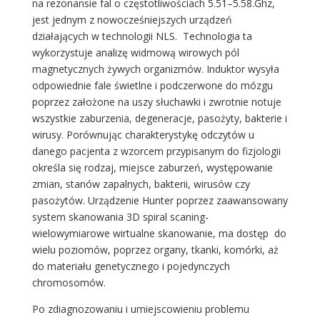
na rezonansie fal o częstotliwościach 5.51–5.58.Ghz,
jest jednym z nowocześniejszych urządzeń
działających w technologii NLS. Technologia ta
wykorzystuje analizę widmową wirowych pól
magnetycznych żywych organizmów. Induktor wysyła
odpowiednie fale świetlne i podczerwone do mózgu
poprzez założone na uszy słuchawki i zwrotnie notuje
wszystkie zaburzenia, degeneracje, pasożyty, bakterie i
wirusy. Porównując charakterystykę odczytów u
danego pacjenta z wzorcem przypisanym do fizjologii
określa się rodzaj, miejsce zaburzeń, występowanie
zmian, stanów zapalnych, bakterii, wirusów czy
pasożytów. Urządzenie Hunter poprzez zaawansowany
system skanowania 3D spiral scaning-
wielowymiarowe wirtualne skanowanie, ma dostęp do
wielu poziomów, poprzez organy, tkanki, komórki, aż
do materiału genetycznego i pojedynczych
chromosomów.
Po zdiagnozowaniu i umiejscowieniu problemu