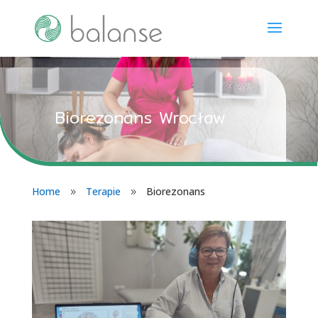
Biorezonans Wrocław
Home
Terapie
Biorezonans
9
9