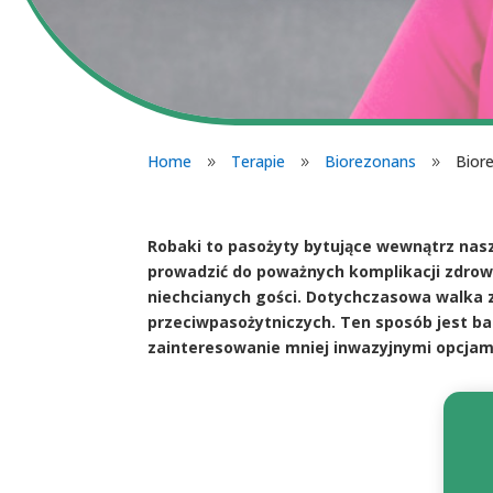
Home
Terapie
Biorezonans
Bior
9
9
9
Robaki to pasożyty bytujące wewnątrz nas
prowadzić do poważnych komplikacji zdrow
niechcianych gości. Dotychczasowa walka 
przeciwpasożytniczych. Ten sposób jest b
zainteresowanie mniej inwazyjnymi opcjami