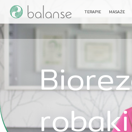
TERAPIE
MASAŻE
Biore
robaki