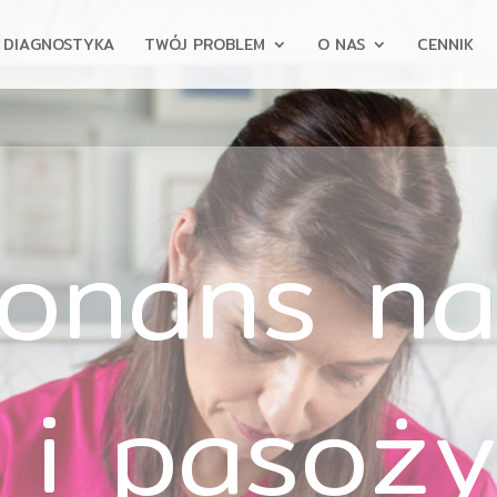
DIAGNOSTYKA
TWÓJ PROBLEM
O NAS
CENNIK
zonans n
 i pasoży