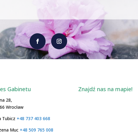
es Gabinetu
Znajdź nas na mapie!
zna 28,
566 Wrocław
a Tubicz
+48 737 403 668
zena Muc
+48 509 765 008