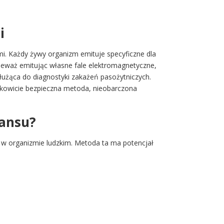
i
mi. Każdy żywy organizm emituje specyficzne dla
ieważ emitując własne fale elektromagnetyczne,
łużąca do diagnostyki zakażeń pasożytniczych.
łkowicie bezpieczna metoda, nieobarczona
nansu?
w organizmie ludzkim. Metoda ta ma potencjał