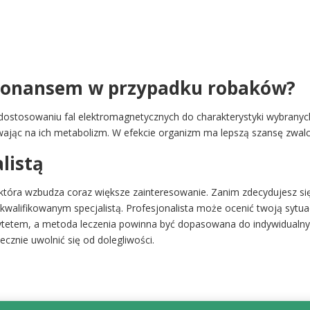
rezonansem w przypadku robaków?
ostosowaniu fal elektromagnetycznych do charakterystyki wybranyc
ływając na ich metabolizm. W efekcie organizm ma lepszą szansę zwal
listą
która wzbudza coraz większe zainteresowanie. Zanim zdecydujesz si
kwalifikowanym specjalistą. Profesjonalista może ocenić twoją sytuac
iorytetem, a metoda leczenia powinna być dopasowana do indywidual
ecznie uwolnić się od dolegliwości.