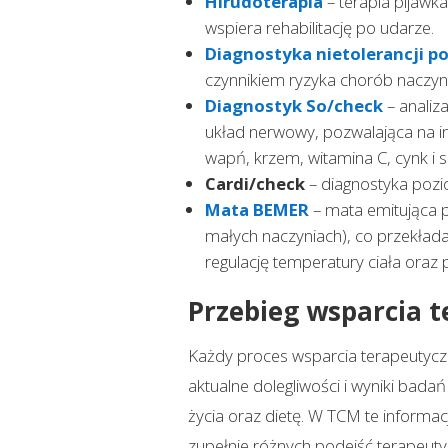
Hirudoterapia
– terapia pijawka
wspiera rehabilitację po udarze.
Diagnostyka nietolerancji 
czynnikiem ryzyka chorób naczyn
Diagnostyk So/check
– analiz
układ nerwowy, pozwalająca na in
wapń, krzem, witamina C, cynk i 
Cardi/check
– diagnostyka pozi
Mata BEMER
– mata emitująca 
małych naczyniach), co przekłada 
regulację temperatury ciała oraz 
Przebieg wsparcia 
Każdy proces wsparcia terapeutycz
aktualne dolegliwości i wyniki bada
życia oraz dietę. W TCM te inform
zupełnie różnych podejść terapeut