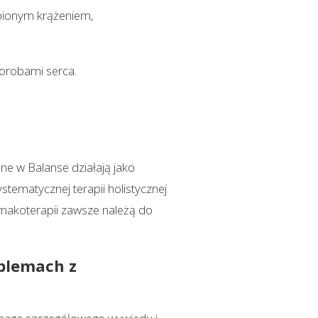
abionym krążeniem,
horobami serca.
ane w Balanse działają jako
stematycznej terapii holistycznej
rmakoterapii zawsze należą do
oblemach z