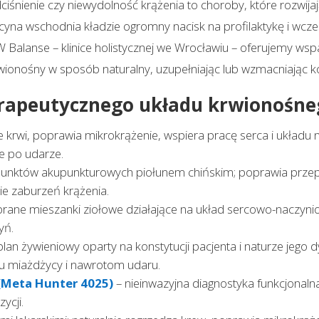
iśnienie czy niewydolność krążenia to choroby, które rozwijaj
terapeutycznego?
Czy można stosować zioła chińskie razem z
na wschodnia kładzie ogromny nacisk na profilaktykę i wcz
lekami na serce?
W Balanse – klinice holistycznej we Wrocławiu – oferujemy wsp
Czy wsparcie terapeutyczne TCM pomaga
po udarze mózgu?
ionośny w sposób naturalny, uzupełniając lub wzmacniając k
Czy biorezonans diagnostyczny może
wykryć ryzyko udaru?
rapeutycznego układu krwionośne
Umów się na wizytę
nie krwi, poprawia mikrokrążenie, wspiera pracę serca i ukła
Zapraszamy na konsultację.
nie po udarze.
unktów akupunkturowych piołunem chińskim; poprawia przepły
ie zaburzeń krążenia.
rane mieszanki ziołowe działające na układ sercowo-naczyniow
yń.
lan żywieniowy oparty na konstytucji pacjenta i naturze jego 
u miażdżycy i nawrotom udaru.
(Meta Hunter 4025)
– nieinwazyjna diagnostyka funkcjonaln
ycji.