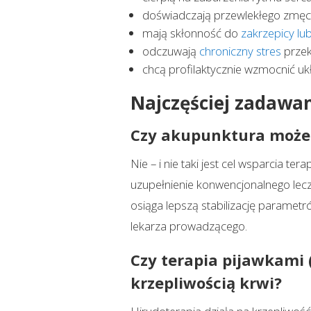
doświadczają przewlekłego zmęcz
mają skłonność do
zakrzepicy lu
odczuwają
chroniczny stres
przek
chcą profilaktycznie wzmocnić u
Najczęściej zadawa
Czy akupunktura może z
Nie – i nie taki jest cel wsparcia t
uzupełnienie konwencjonalnego lecze
osiąga lepszą stabilizację paramet
lekarza prowadzącego.
Czy terapia pijawkami 
krzepliwością krwi?