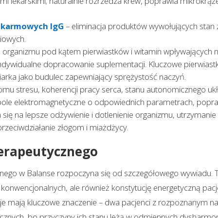
mi lekarskimi; naturalnie rozrzedza krew, poprawia mikrokrąże
pokarmowych IgG
– eliminacja produktów wywołujących stan z
iowych.
a organizmu pod kątem pierwiastków i witamin wpływających n
dywidualne dopracowanie suplementacji. Kluczowe pierwiastki
siarka jako budulec zapewniający sprężystość naczyń.
omu stresu, koherencji pracy serca, stanu autonomicznego u
pole elektromagnetyczne o odpowiednich parametrach, popr
się na lepsze odżywienie i dotlenienie organizmu, utrzymanie 
przeciwdziałanie złogom i miażdżycy.
terapeutycznego
nego w Balanse rozpoczyna się od szczegółowego wywiadu. Ter
ń konwencjonalnych, ale również konstytucję energetyczną pacje
acje mają kluczowe znaczenie – dwa pacjenci z rozpoznanym
ycznych, bo przyczyny ich stanu leżą w odmiennych dysharmon