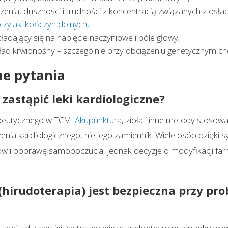
enia, duszności i trudności z koncentracją związanych z osł
b żylaki kończyn dolnych
,
ładający się na napięcie naczyniowe i bóle głowy,
kład krwionośny – szczególnie przy obciążeniu genetycznym c
ne pytania
astąpić leki kardiologiczne?
erapeutycznego w TCM.
Akupunktura
, zioła i inne metody stosow
nia kardiologicznego, nie jego zamiennik. Wiele osób dzięki sy
rów i poprawę samopoczucia, jednak decyzje o modyfikacji fa
(hirudoterapia) jest bezpieczna przy pr