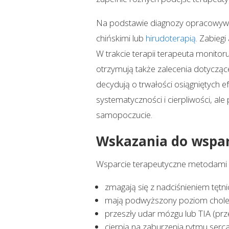
Na podstawie diagnozy opracowywany
chińskimi lub
hirudoterapią
. Zabieg
W trakcie terapii terapeuta monito
otrzymują także zalecenia dotyczące
decydują o trwałości osiągniętych
systematyczności i cierpliwości, ale
samopoczucie.
Wskazania do wspar
Wsparcie terapeutyczne metodami T
zmagają się z nadciśnieniem tętni
mają podwyższony poziom cholest
przeszły udar mózgu lub TIA (przem
cierpią na zaburzenia rytmu serc