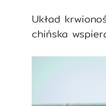
Układ krwiono
chińska wspier