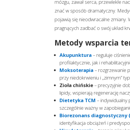
mózgu, zawał serca, przewlekłe nadc
znać w sposób dramatyczny. Medycy
pojawią się nieodwracalne zmiany. 
pragnących zadbać o swój układ krw
Metody wsparcia te
Akupunktura
– reguluje ciśnie
profilaktycznie, jak i rehabilitacyj
Moksoterapia
– rozgrzewanie p
przy niedokrwieniu i „zimnym” typ
Zioła chińskie
– precyzyjnie dob
lipidy, wspierają regenerację nacz
Dietetyka TCM
– indywidualny p
szczególnie ważny w zapobiegani
Biorezonans diagnostyczny 
identyfikacja obciążeń i predyspoz