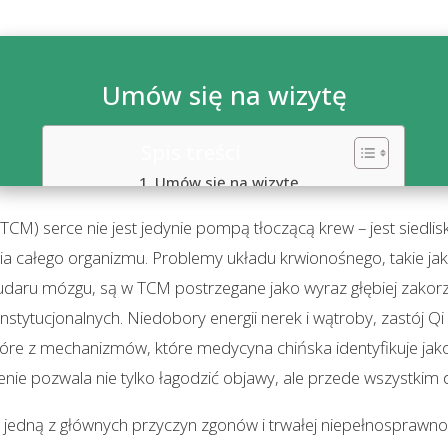
Umów się na wizytę
Spis treści
Umów się na wizytę
Metody wsparcia terapeutycznego układu
TCM) serce nie jest jedynie pompą tłoczącą krew – jest siedli
krwionośnego w Balanse
Przebieg wsparcia terapeutycznego
a całego organizmu. Problemy układu krwionośnego, takie jak
Wskazania do wsparcia terapeutycznego
udaru mózgu, są w TCM postrzegane jako wyraz głębiej zakor
Najczęściej zadawane pytania
stytucjonalnych. Niedobory energii nerek i wątroby, zastój Qi
Czy akupunktura może zastąpić leki
ektóre z mechanizmów, które medycyna chińska identyfikuje ja
kardiologiczne?
Czy terapia pijawkami (hirudoterapia) jest
nie pozwala nie tylko łagodzić objawy, ale przede wszystkim 
bezpieczna przy problemach z
krzepliwością krwi?
jedną z głównych przyczyn zgonów i trwałej niepełnosprawnośc
Po jakim czasie widać efekty wsparcia