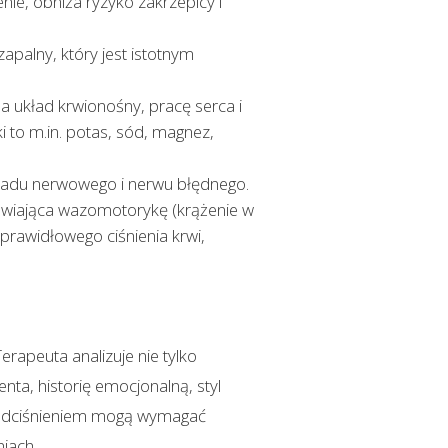
nie, obniża ryzyko zakrzepicy i
apalny, który jest istotnym
a układ krwionośny, pracę serca i
 to m.in. potas, sód, magnez,
kładu nerwowego i nerwu błędnego.
awiająca wazomotorykę (krążenie w
prawidłowego ciśnienia krwi,
apeuta analizuje nie tylko
nta, historię emocjonalną, styl
 nadciśnieniem mogą wymagać
iach.