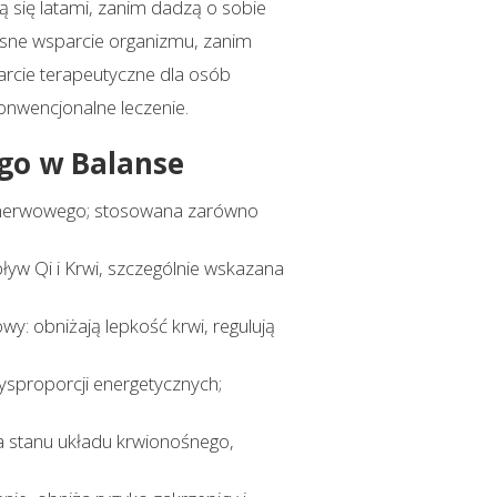
ą się latami, zanim dadzą o sobie
esne wsparcie organizmu, zanim
arcie terapeutyczne dla osób
onwencjonalne leczenie.
go w Balanse
du nerwowego; stosowana zarówno
w Qi i Krwi, szczególnie wskazana
y: obniżają lepkość krwi, regulują
dysproporcji energetycznych;
a stanu układu krwionośnego,