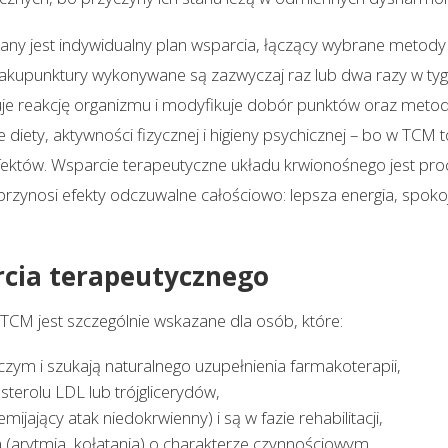
 jest indywidualny plan wsparcia, łączący wybrane metody –
i akupunktury wykonywane są zazwyczaj raz lub dwa razy w tygo
ruje reakcję organizmu i modyfikuje dobór punktów oraz meto
 diety, aktywności fizycznej i higieny psychicznej – bo w TCM
 efektów. Wsparcie terapeutyczne układu krwionośnego jest 
 przynosi efekty odczuwalne całościowo: lepsza energia, spokojni
cia terapeutycznego
CM jest szczególnie wskazane dla osób, które:
czym i szukają naturalnego uzupełnienia farmakoterapii,
erolu LDL lub trójglicerydów,
ijający atak niedokrwienny) i są w fazie rehabilitacji,
a (arytmia, kołatania) o charakterze czynnościowym,