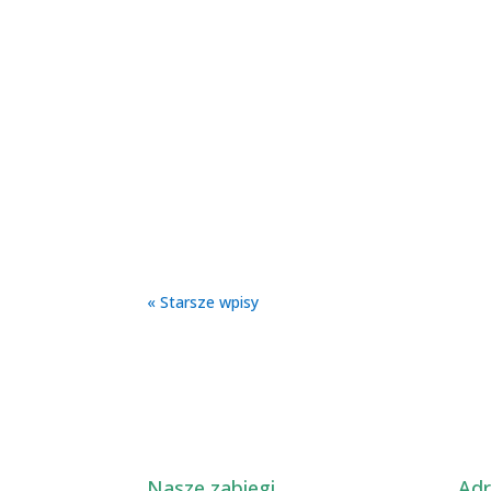
« Starsze wpisy
Nasze zabiegi
Adr