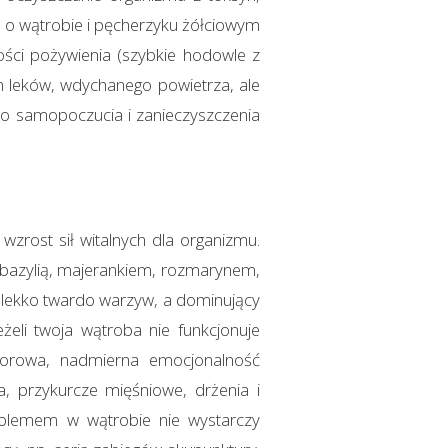
e o wątrobie i pęcherzyku żółciowym
kości pożywienia (szybkie hodowle z
h leków, wdychanego powietrza, ale
o samopoczucia i zanieczyszczenia
zrost sił witalnych dla organizmu.
ć bazylią, majerankiem, rozmarynem,
a lekko twardo warzyw, a dominujący
żeli twoja wątroba nie funkcjonuje
tworowa, nadmierna emocjonalność
a, przykurcze mięśniowe, drżenia i
oblemem w wątrobie nie wystarczy