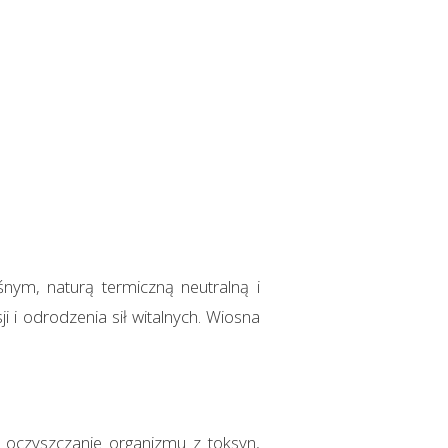
nym, naturą termiczną neutralną i
i odrodzenia sił witalnych. Wiosna
że oczyszczanie organizmu z toksyn,