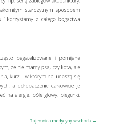
acy np. serią zabiegów akupunktury.
 znakomitym starożytnym sposobem
nu i korzystamy z całego bogactwa
ęsto bagatelizowane i pomijane
ym, że nie mamy psa, czy kota, ale
ia, kurz – w którym np. unoszą się
ch, a odrobaczenie całkowicie je
ć na alergie, bóle głowy, biegunki,
Tajemnica medycyny wschodu
→