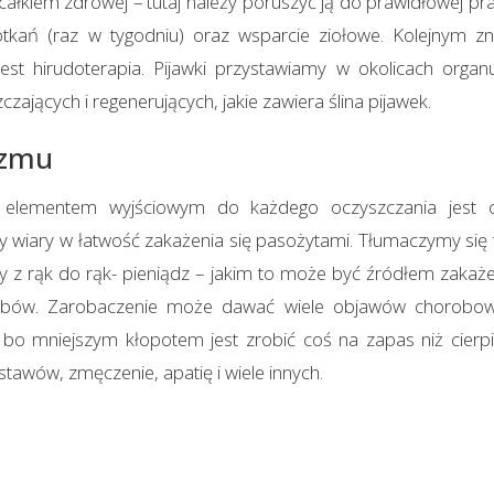
łkiem zdrowej – tutaj należy poruszyć ją do prawidłowej pr
otkań (raz w tygodniu) oraz wsparcie ziołowe. Kolejnym
jest hirudoterapia. Pijawki przystawiamy w okolicach orga
zających i regenerujących, jakie zawiera ślina pijawek.
izmu
elementem wyjściowym do każdego oczyszczania jest cz
wiary w łatwość zakażenia się pasożytami. Tłumaczymy się t
 z rąk do rąk- pieniądz – jakim to może być źródłem zakażen
grzybów. Zarobaczenie może dawać wiele objawów chorobowy
, bo mniejszym kłopotem jest zrobić coś na zapas niż cierpie
stawów, zmęczenie, apatię i wiele innych.