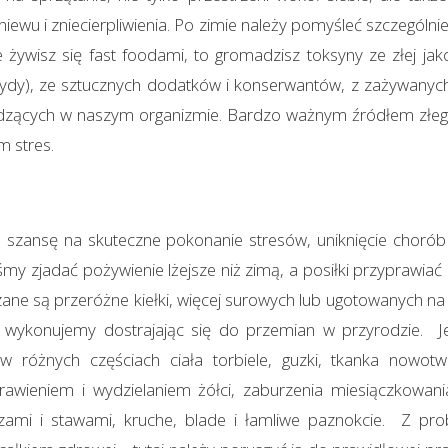
iewu i zniecierpliwienia. Po zimie należy pomyśleć szczególni
ie żywisz się fast foodami, to gromadzisz toksyny ze złej ja
ydy), ze sztucznych dodatków i konserwantów, z zażywanyc
dzących w naszym organizmie. Bardzo ważnym źródłem złeg
m stres.
szansę na skuteczne pokonanie stresów, uniknięcie chorób w
y zjadać pożywienie lżejsze niż zimą, a posiłki przyprawia
ane są przeróżne kiełki, więcej surowych lub ugotowanych n
 wykonujemy dostrajając się do przemian w przyrodzie. Je
 różnych częściach ciała torbiele, guzki, tkanka nowo
 trawieniem i wydzielaniem żółci, zaburzenia miesiączkowani
zami i stawami, kruche, blade i łamliwe paznokcie. Z pr