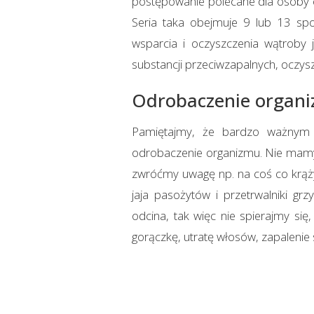
postępowanie polecane dla osoby ca
Seria taka obejmuje 9 lub 13 sp
wsparcia i oczyszczenia wątroby 
substancji przeciwzapalnych, oczyszc
Odrobaczenie organ
Pamiętajmy, że bardzo ważnym 
odrobaczenie organizmu. Nie mamy 
zwróćmy uwagę np. na coś co krąży
jaja pasożytów i przetrwalniki 
odcina, tak więc nie spierajmy się
gorączkę, utratę włosów, zapalenie 