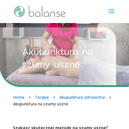
Akupunktura na
szumy uszne
Home
Terapie
Akupunktura zdrowotna
9
9
9
Akupunktura na szumy uszne
Szukasz skutecznej metody na szumy uszne?