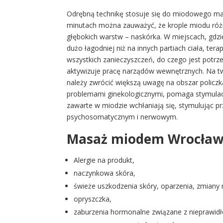
Odrębną technikę stosuje się do miodowego mas
minutach można zauważyć, że krople miodu różno
głębokich warstw – naskórka. W miejscach, gdz
dużo łagodniej niż na innych partiach ciała, tera
wszystkich zanieczyszczeń, do czego jest potr
aktywizuje pracę narządów wewnętrznych. Na twar
należy zwrócić większą uwagę na obszar policzk
problemami ginekologicznymi, pomaga stymula
zawarte w miodzie wchłaniają się, stymulując p
psychosomatycznym i nerwowym.
Masaż miodem Wrocław
Alergie na produkt,
naczynkowa skóra,
świeże uszkodzenia skóry, oparzenia, zmiany 
opryszczka,
zaburzenia hormonalne związane z nieprawid