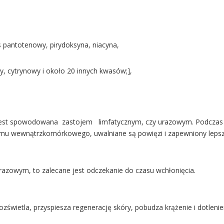
s pantotenowy, pirydoksyna, niacyna,
, cytrynowy i około 20 innych kwasów;],
zy jest spowodowana zastojem limfatycznym, czy urazowym. Podcz
izmu wewnątrzkomórkowego, uwalniane są powięzi i zapewniony lepsz
 urazowym, to zalecane jest odczekanie do czasu wchłonięcia.
świetla, przyspiesza regenerację skóry, pobudza krążenie i dotlenie