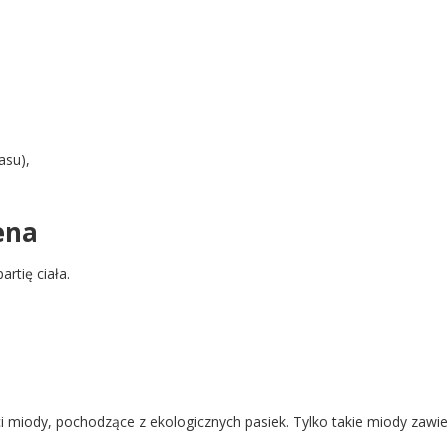
asu),
ena
rtię ciała.
iody, pochodzące z ekologicznych pasiek. Tylko takie miody zawie