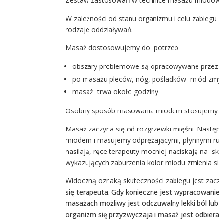
Zestaw zastosowań w technice masażu miodow
W zależności od stanu organizmu i celu zabieg
rodzaje oddziaływań.
Masaż dostosowujemy do potrzeb
obszary problemowe są opracowywane przez
po masażu pleców, nóg, pośladków miód zm
masaż trwa około godziny
Osobny sposób masowania miodem stosujemy prz
Masaż zaczyna się od rozgrzewki mięśni. Następ
miodem i masujemy odprężającymi, płynnymi ruc
nasilają, ręce terapeuty mocniej naciskają na s
wykazujących zaburzenia kolor miodu zmienia się
Widoczną oznaką skuteczności zabiegu jest zacz
się terapeuta.
Gdy konieczne jest wypracowanie
masażach możliwy jest odczuwalny lekki ból lu
organizm się przyzwyczaja i masaż jest odbiera