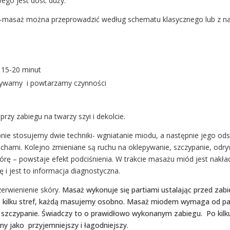
ego jest dość duży.
u -masaż można przeprowadzić według schematu klasycznego lub z n
 15-20 minut
ywamy i powtarzamy czynności
y zabiegu na twarzy szyi i dekolcie.
nie stosujemy dwie techniki- wgniatanie miodu, a następnie jego ods
hami. Kolejno zmieniane są ruchu na oklepywanie, szczypanie, odry
kórę – powstaje efekt podciśnienia. W trakcie masażu miód jest nakład
 i jest to informacja diagnostyczna.
erwienienie skóry.
Masaż wykonuje się partiami ustalając przed zabie
 kilku stref, każdą masujemy osobno.
Masaż miodem wymaga od pacj
b szczypanie. Świadczy to o prawidłowo wykonanym zabiegu. Po kil
ny jako przyjemniejszy i łagodniejszy.