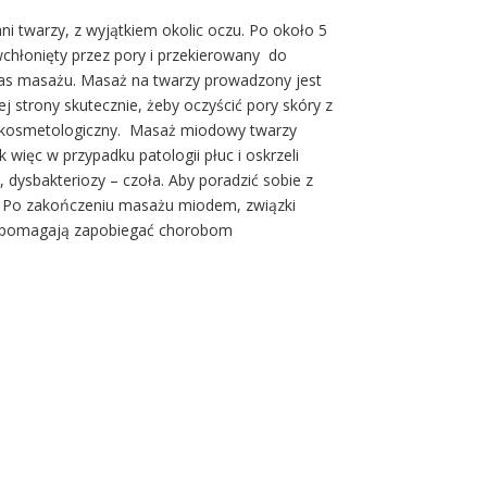
 twarzy, z wyjątkiem okolic oczu. Po około 5
wchłonięty przez pory i przekierowany do
czas masażu. Masaż na twarzy prowadzony jest
iej strony skutecznie, żeby oczyścić pory skóry z
eg kosmetologiczny. Masaż miodowy twarzy
więc w przypadku patologii płuc i oskrzeli
 dysbakteriozy – czoła. Aby poradzić sobie z
. Po
zakończeniu masażu miodem, związki
i, pomagają zapobiegać chorobom