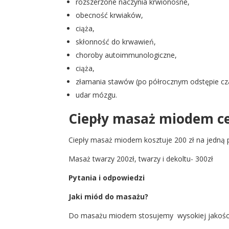
rozszerzone naczynia krwionośne,
obecność krwiaków,
ciąża,
skłonność do krwawień,
choroby autoimmunologiczne,
ciąża,
złamania stawów (po półrocznym odstępie cz
udar mózgu.
Ciepły masaż miodem c
Ciepły masaż miodem kosztuje 200 zł na jedną pa
Masaż twarzy 200zł, twarzy i dekoltu- 300zł
Pytania i odpowiedzi
Jaki miód do masażu?
Do masażu miodem stosujemy wysokiej jakości m