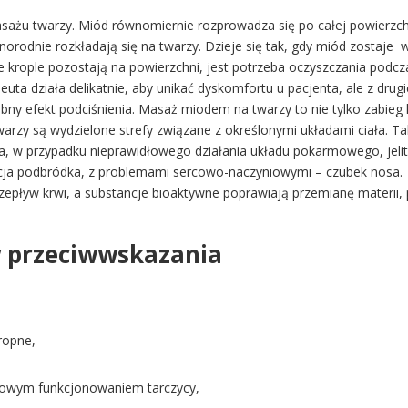
ażu twarzy. Miód równomiernie rozprowadza się po całej powierzchni
rodnie rozkładają się na twarzy. Dzieje się tak, gdy miód zostaje 
ie krople pozostają na powierzchni, jest potrzeba oczyszczania pod
peuta działa delikatnie, aby unikać dyskomfortu u pacjenta, ale z drug
zebny efekt podciśnienia. Masaż miodem na twarzy to nie tylko zabi
zy są wydzielone strefy związane z określonymi układami ciała. Tak 
a, w przypadku nieprawidłowego działania układu pokarmowego, jelit,
cja podbródka, z problemami sercowo-naczyniowymi – czubek nosa
rzepływ krwi,
a substancje bioaktywne poprawiają przemianę materi
 przeciwwskazania
ropne,
łowym funkcjonowaniem tarczycy,