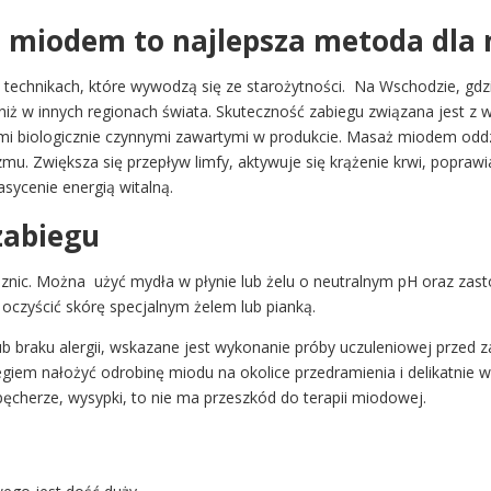
 miodem to najlepsza metoda dla
 technikach, które wywodzą się ze starożytności. Na Wschodzie, gdzi
 niż w innych regionach świata. Skuteczność zabiegu związana jest 
ami biologicznie czynnymi zawartymi w produkcie. Masaż miodem oddz
zmu. Zwiększa się przepływ limfy, aktywuje się krążenie krwi, popra
sycenie energią witalną.
zabiegu
nic. Można użyć mydła w płynie lub żelu o neutralnym pH oraz zast
oczyścić skórę specjalnym żelem lub pianką.
b braku alergii, wskazane jest wykonanie próby uczuleniowej przed z
giem nałożyć odrobinę miodu na okolice przedramienia i delikatnie w
, pęcherze, wysypki, to nie ma przeszkód do terapii miodowej.