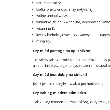
naturalne cukry,
białka o aktywności enzymatycznej,
wolne aminokwasy,
witaminy: grupa B – cholina, ryboflawina, kwa
witamina K,
kwasy karboksylowe: szczawiowy, bursztynowy
minerały.
Czy miód pomaga na opuchliznę?
To zależy jakiego rodzaju jest opuchlizna C
układu limfatycznego i przyspieszenia metabol
Czy miód jest dobry na siniaki?
Jeżeli jest to rozległy krwiak o pochodzeniu po
Czy zabieg miodem odmładza?
Tak zabieg miodem odżywia skórę, oczyszcza, roz