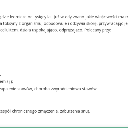
ie lecznicze od tysięcy lat. Już wtedy znano jakie właściwości ma 
toksyny z organizmu, odbudowuje i odżywia skórę, przywracając jej k
ellulitem, działa uspokajająco, odprężająco. Polecany przy:
o,
misji);
 zapalenie stawów, choroba zwyrodnieniowa stawów
zespół chronicznego zmęczenia, zaburzenia snu).