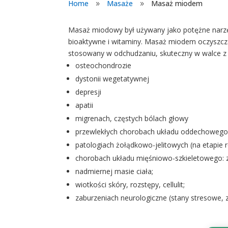
Home
Masaże
Masaż miodem
9
9
Masaż miodowy był używany jako potężne narzędz
bioaktywne i witaminy. Masaż miodem oczyszcza 
stosowany w odchudzaniu, skuteczny w walce z c
osteochondrozie
dystonii wegetatywnej
depresji
apatii
migrenach, częstych bólach głowy
przewlekłych chorobach układu oddechoweg
patologiach żołądkowo-jelitowych (na etapie re
chorobach układu mięśniowo-szkieletowego:
nadmiernej masie ciała;
wiotkości skóry, rozstępy, cellulit;
zaburzeniach neurologiczne (stany stresowe, 