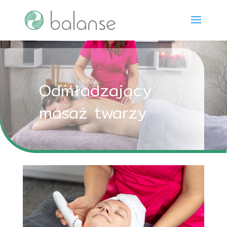
Odmładzający
masaż twarzy