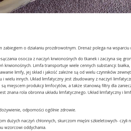
m zabiegiem o działaniu prozdrowotnym. Drenaż polega na wsparciu 
zesączania osocza z naczyń krwionośnych do tkanek i zaczyna się gr
 krwionośnych. Limfa transportuje wiele cennych substancji: białka, 
stawanie limfy, jej skład i jakość zależne są od wielu czynników zewn
i wielu innych. Układ limfatyczny jest zbudowany z naczyń limfaty
e są miejscem produkcji limfocytów, a także stanowią filtry dla zaniec
 jest znana rola obronna układu limfatycznego. Układ limfatyczny i 
ożywienie, odporności ogólnie zdrowie.
om dużych naczyń chłonnych, skurczom mięśni szkieletowych- czyli 
emu wzorcowi oddychania.