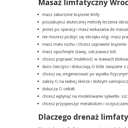
Masaż limfatyczny Wrocła
masz zaburzone krążenie limfy
poszukujesz skutecznej metody leczenia obrz
jesteś po operacji i masz wskazania do masa
nie możesz pozbyć się obrzęku nóg- masz pra
masz mało ruchu i chcesz usprawnić krążenie l
masz opuchnięte stawy, odczuwasz ból
chcesz poprawić mobilność w stawach blokow
dużo ćwiczysz i dokuczają Ci bóle związane 
chcesz się zregenerować po wysiłku fizyczny
zależy Ci na ładnej skórze i dobrym samopocz
dokucza Ci cellulit
chcesz wpłynąć na modelowanie sylwetki- szc
chcesz przyspieszyć metabolizm i oczyszczan
Dlaczego drenaż limfat