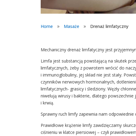
Home
Masaże
Drenaż limfatyczny
9
9
Mechaniczny drenaż limfatyczny jest przyjemny
Limfa jest substancją powstającą na skutek pr
limfatycznych, żeby z powrotem wrócić do naczyń
i immunoglobuliny, jej skład nie jest stały. Pow
czynników nerwowych hormonalnych, dotlenieniu 
limfatycznych- grasicy i śledziony. Węzły chłonn
niwelują wirusy i bakterie, dlatego powszechnie
i krwią.
Sprawny ruch limfy zapewnia nam odpowiednie d
Prawidłowe krążenie limfy zawdzięczamy skurcz
ciśnieniu w klatce piersiowej – czyli prawidłow