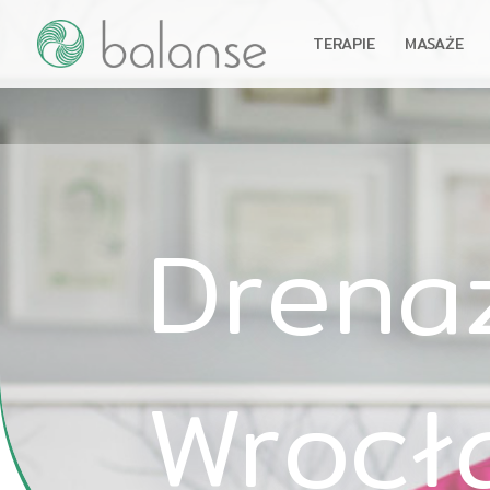
TERAPIE
MASAŻE
Drena
Wrocł