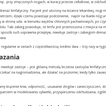
np. przy zmęczonych nogach, w kuracji przeciw cellulitowi, w odchud
enaż limfatyczny. Pacjent jest ułożony na leżance lekarskiej, nogi
ietrzem, dzięki czemu powstaje podciśnienie, napór na tkanki nóg ur
 falą w stronę uda- w kierunku węzłów chłonnych pachwinowych, po c
 dołu. Taki zabieg powoduje, że limfa jest przenoszona z miejsca na
sposób ruch usprawnia przepływ, niweluje zastoje i zabiegom dre
owia.
egularnie w seriach z częstotliwością średnio dwa – trzy razy w tygo
azania
, niweluje zastoje – jest główną metodą leczenia zastojów limfatyc
 czekać na nagromadzenia, ale działać na poziomie, kiedy tylko za
my krążenie krwi, odporność, usuwanie złogów i zanieczyszczeń, doż
parciem w modelowaniu sylwetki, przyspieszeniu odchudzania, ogóln