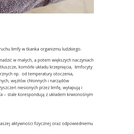
ruchu limfy w tkanka organizmu ludzkiego.
omadzić w małych, a potem większych naczyniach
tłuszcze, komórki układu krzepnięcia, limfocyty
ętrznych np. od temperatury otoczenia,
cznych, węzłów chłonnych i narządów
zyszczeń niesionych przez limfę, wyłapują i
limfa – stale korespondują z układem krwionośnym
naszej aktywności fizycznej oraz odpowiedniemu