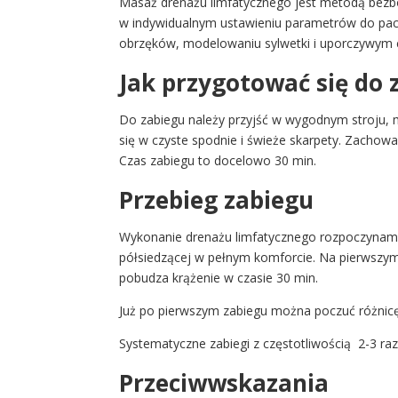
Masaż drenażu limfatycznego jest metodą bezbo
w indywidualnym ustawieniu parametrów do pacje
obrzęków, modelowaniu sylwetki i uporczywym cel
Jak przygotować się do
Do zabiegu należy przyjść w wygodnym stroju, m
się w czyste spodnie i świeże skarpety. Zachowa
Czas zabiegu to docelowo 30 min.
Przebieg zabiegu
Wykonanie drenażu limfatycznego rozpoczynamy o
półsiedzącej w pełnym komforcie. Na pierwszym 
pobudza krążenie w czasie 30 min.
Już po pierwszym zabiegu można poczuć różnic
Systematyczne zabiegi z częstotliwością 2-3 raz
Przeciwwskazania