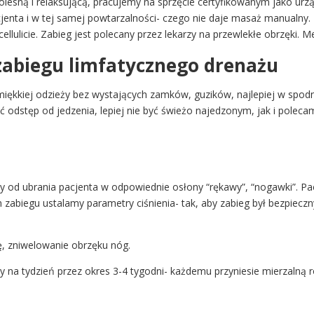
lesną i relaksującą, pracujemy na sprzęcie certyfikowanym jako ur
nta i w tej samej powtarzalności- czego nie daje masaż manualny. M
lulicie. Zabieg jest polecany przez lekarzy na przewlekłe obrzęki. M
 zabiegu limfatycznego drenażu
iękkiej odzieży bez wystających zamków, guzików, najlepiej w spodn
ć odstęp od jedzenia, lepiej nie być świeżo najedzonym, jak i poleca
d ubrania pacjenta w odpowiednie osłony “rękawy”, “nogawki”. Pacj
zabiegu ustalamy parametry ciśnienia- tak, aby zabieg był bezpieczn
ę, zniwelowanie obrzęku nóg.
y na tydzień przez okres 3-4 tygodni- każdemu przyniesie mierzalną r