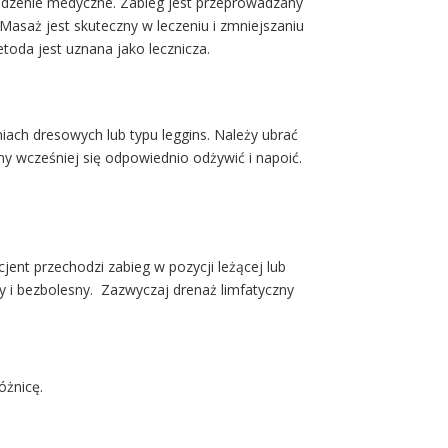
ządzenie medyczne. Zabieg jest przeprowadzany
asaż jest skuteczny w leczeniu i zmniejszaniu
etoda jest uznana jako lecznicza.
iach dresowych lub typu leggins. Należy ubrać
my wcześniej się odpowiednio odżywić i napoić.
ent przechodzi zabieg w pozycji leżącej lub
y i bezbolesny. Zazwyczaj drenaż limfatyczny
óżnicę.