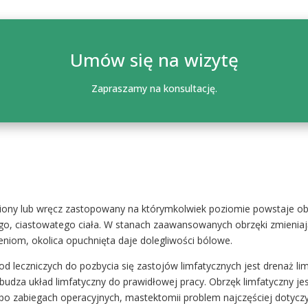
Umów się na wizytę
Zapraszamy na konsultację.
lniony lub wręcz zastopowany na którymkolwiek poziomie powstaje obrz
ego, ciastowatego ciała. W stanach zaawansowanych obrzęki zmieniają 
niom, okolica opuchnięta daje dolegliwości bólowe.
od leczniczych do pozbycia się zastojów limfatycznych jest drenaż li
dza układ limfatyczny do prawidłowej pracy. Obrzęk limfatyczny 
, po zabiegach operacyjnych, mastektomii problem najczęściej dotyczy