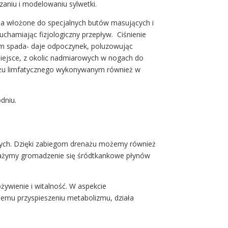
zaniu i modelowaniu sylwetki.
 ma włożone do specjalnych butów masujących i
uchamiając fizjologiczny przepływ. Ciśnienie
zym spada- daje odpoczynek, poluzowując
 miejsce, z okolic nadmiarowych w nogach do
nażu limfatycznego wykonywanym również w
dniu.
znych. Dzięki zabiegom drenażu możemy również
uważymy gromadzenie się śródtkankowe płynów
ywienie i witalność. W aspekcie
emu przyspieszeniu metabolizmu, działa