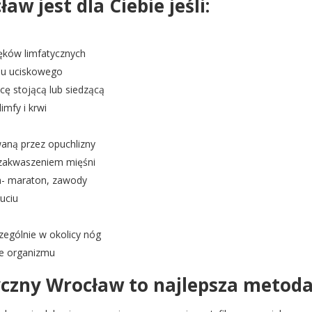
w jest dla Ciebie jeśli:
ęków limfatycznych
żu uciskowego
cę stojącą lub siedzącą
imfy i krwi
aną przez opuchlizny
z zakwaszeniem mięśni
m- maraton, zawody
uciu
zególnie w okolicy nóg
ie organizmu
yczny Wrocław to najlepsza metoda